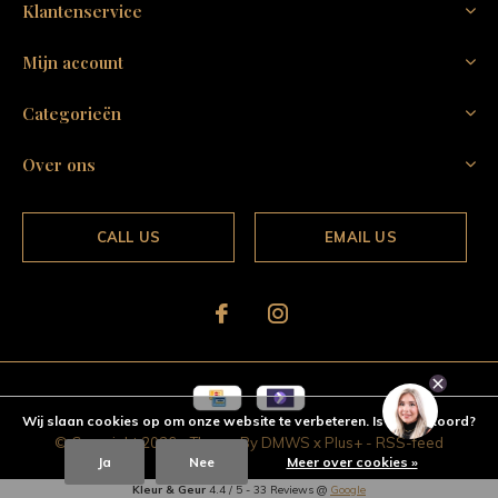
Klantenservice
Mijn account
Categorieën
Over ons
CALL US
EMAIL US
Wij slaan cookies op om onze website te verbeteren. Is dat akkoord?
© Copyright
2026
- Theme By
DMWS
x
Plus+
-
RSS-feed
Ja
Nee
Meer over cookies »
Kleur & Geur
4.4
/
5
-
33
Reviews @
Google