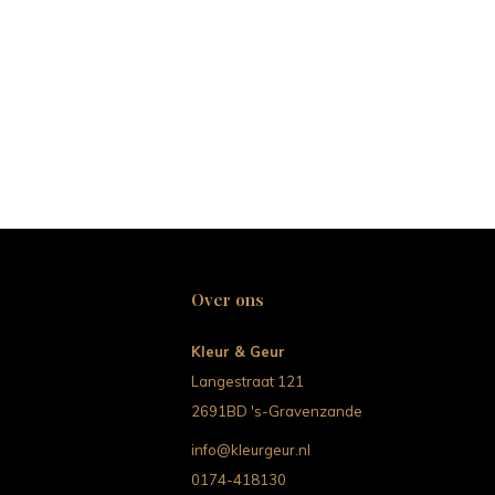
Over ons
Kleur & Geur
Langestraat 121
2691BD 's-Gravenzande
info@kleurgeur.nl
0174-418130