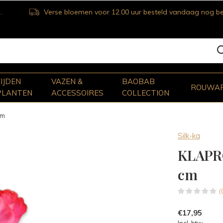
Verse bloemen voor 12.00 uur besteld vandaag nog bezorgd
ZIJDEN
VAZEN &
BAOBAB
ROUWA
PLANTEN
ACCESSOIRES
COLLECTION
cm
Silk-ka
KLAPR
cm
(
€17,95