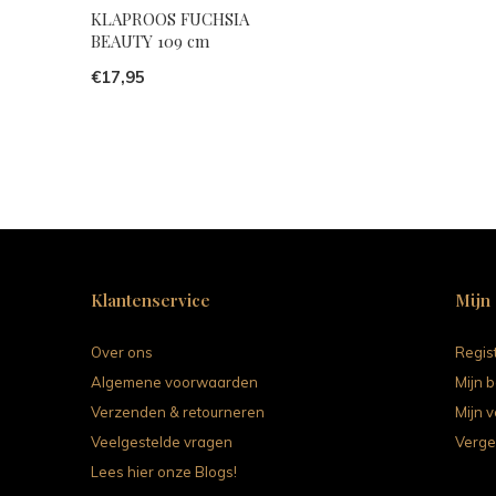
KLAPROOS FUCHSIA
BEAUTY 109 cm
€17,95
Klantenservice
Mijn
Over ons
Regis
Algemene voorwaarden
Mijn b
Verzenden & retourneren
Mijn v
Veelgestelde vragen
Verge
Lees hier onze Blogs!