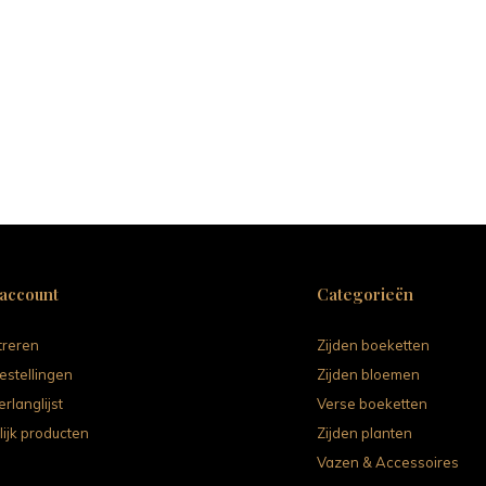
 account
Categorieën
treren
Zijden boeketten
estellingen
Zijden bloemen
erlanglijst
Verse boeketten
lijk producten
Zijden planten
Vazen & Accessoires