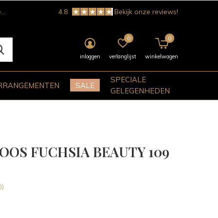
!
4.8
Bekijk onze reviews!
0
0
inloggen
verlanglijst
winkelwagen
SPECIALE
RRANGEMENTEN
SALE
GELEGENHEDEN
OOS FUCHSIA BEAUTY 109
0)