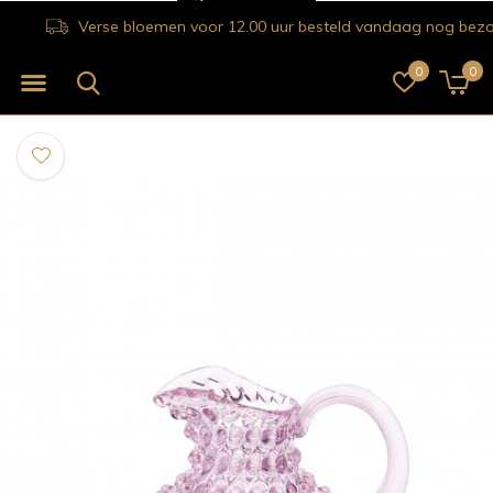
Verse bloemen voor 12.00 uur besteld vandaag nog bezorgd!
0
0