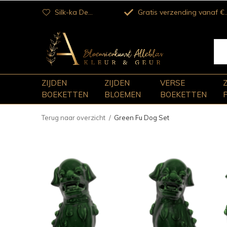
Silk-ka Dealer
Gratis verzending vanaf €100
ZIJDEN
ZIJDEN
VERSE
BOEKETTEN
BLOEMEN
BOEKETTEN
Terug naar overzicht
Green Fu Dog Set