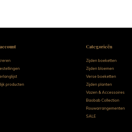
 account
Categorieën
treren
Zijden boeketten
estellingen
Zijden bloemen
erlanglijst
Verse boeketten
lijk producten
Zijden planten
Vazen & Accessoires
Baobab Collection
Rouwarrangementen
SALE