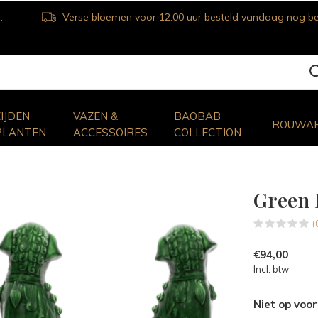
Verse bloemen voor 12.00 uur besteld vandaag nog bezorgd
ZIJDEN
VAZEN &
BAOBAB
ROUWA
PLANTEN
ACCESSOIRES
COLLECTION
Green 
(
€94,00
Incl. btw
Niet op voo