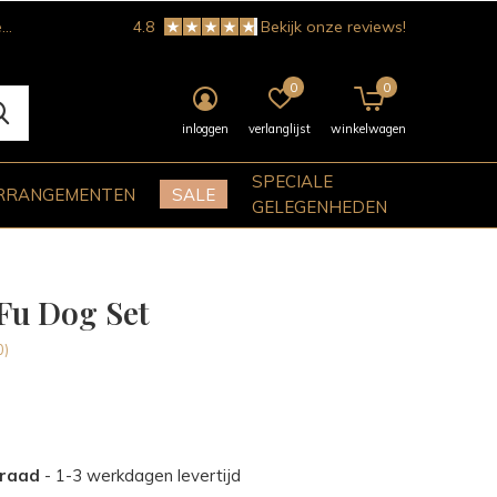
!
4.8
Bekijk onze reviews!
0
0
inloggen
verlanglijst
winkelwagen
SPECIALE
RRANGEMENTEN
SALE
GELEGENHEDEN
Fu Dog Set
0)
rraad
- 1-3 werkdagen levertijd