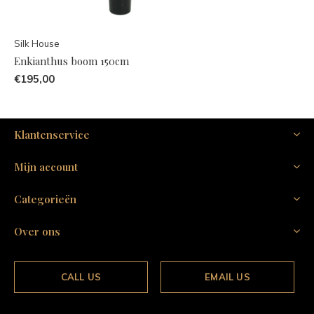
Silk House
Enkianthus boom 150cm
€195,00
Klantenservice
Mijn account
Categorieën
Over ons
CALL US
EMAIL US