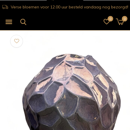
Verse bloemen voor 12.00 uur besteld vandaag nog bezorgd!
0
0