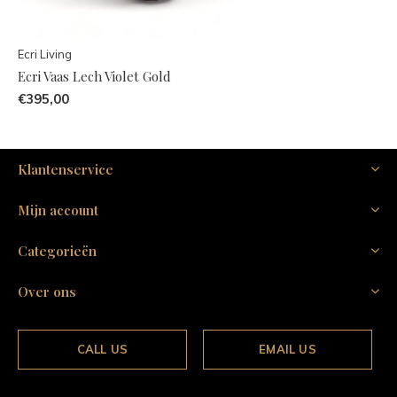
Ecri Living
Ecri Vaas Lech Violet Gold
€395,00
Klantenservice
Mijn account
Categorieën
Over ons
CALL US
EMAIL US