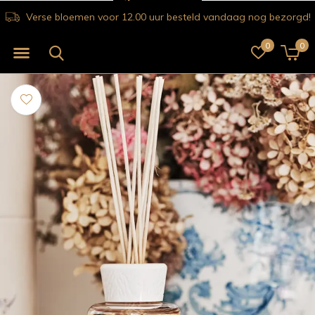
Verse bloemen voor 12.00 uur besteld vandaag nog bezorgd!
0
0