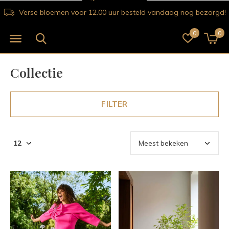
Verse bloemen voor 12.00 uur besteld vandaag nog bezorgd!
0
0
Collectie
FILTER