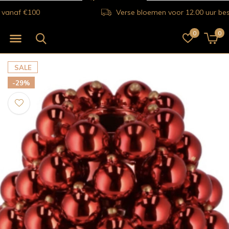
Verse bloemen voor 12.00 uur besteld vandaag nog bezorgd!
0
0
SALE
-29%