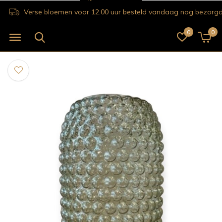
Verse bloemen voor 12.00 uur besteld vandaag nog bezorgd!
0
0