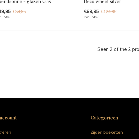
bendsonne - glazen vaas
Deco wheel silver
49,95
€89,95
€84,95
€124,95
cl. btw
Incl. btw
Seen 2 of the 2 pr
 account
Categorieën
treren
Zijden boeketten