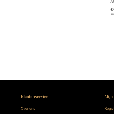
A
€
In
Klantenservice
Mijn
Over ons
Regis