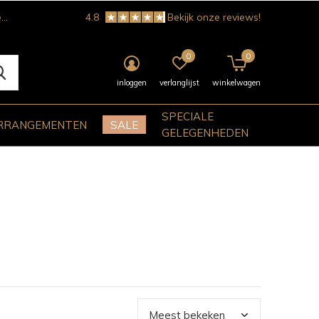
!
4.8
Bekijk onze reviews!
0
0
inloggen
verlanglijst
winkelwagen
SPECIALE
RRANGEMENTEN
SALE
GELEGENHEDEN