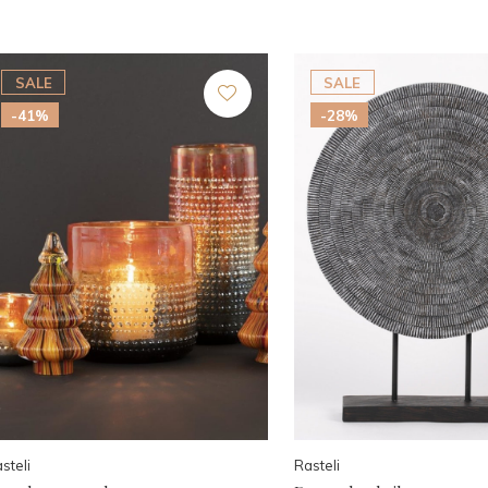
SALE
SALE
-41%
-28%
steli
Rasteli