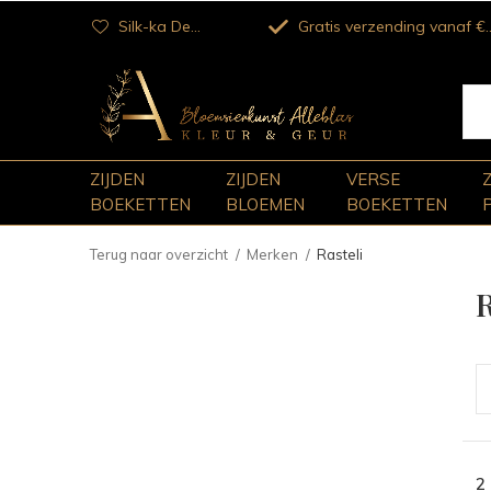
Silk-ka Dealer
Gratis verzending vanaf €100
ZIJDEN
ZIJDEN
VERSE
BOEKETTEN
BLOEMEN
BOEKETTEN
Terug naar overzicht
Merken
Rasteli
R
2