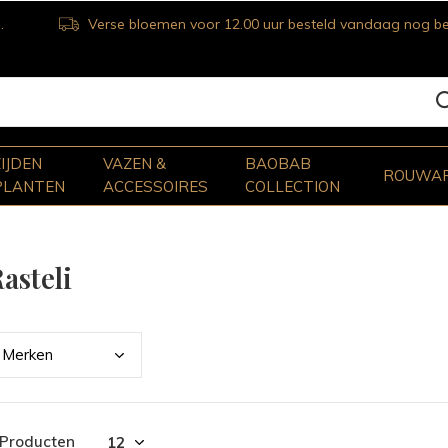
Verse bloemen voor 12.00 uur besteld vandaag nog bezorgd
ZIJDEN
VAZEN &
BAOBAB
ROUWA
PLANTEN
ACCESSOIRES
COLLECTION
asteli
Merk
en
 Producten