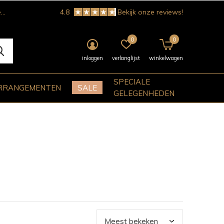
!
4.8
Bekijk onze reviews!
0
0
inloggen
verlanglijst
winkelwagen
SPECIALE
RRANGEMENTEN
SALE
GELEGENHEDEN