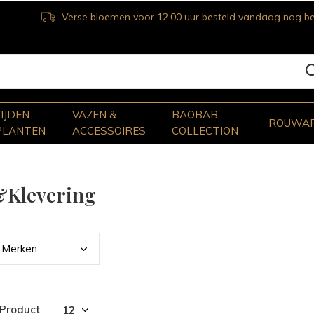
Verse bloemen voor 12.00 uur besteld vandaag nog bezorgd
ZIJDEN
VAZEN &
BAOBAB
ROUWA
PLANTEN
ACCESSOIRES
COLLECTION
&Klevering
Merk
en
 Product