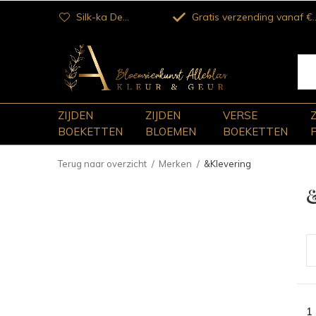
Silk-ka Dealer
Gratis verzending vanaf €100
ZIJDEN
ZIJDEN
VERSE
BOEKETTEN
BLOEMEN
BOEKETTEN
Terug naar overzicht
Merken
&Klevering
1