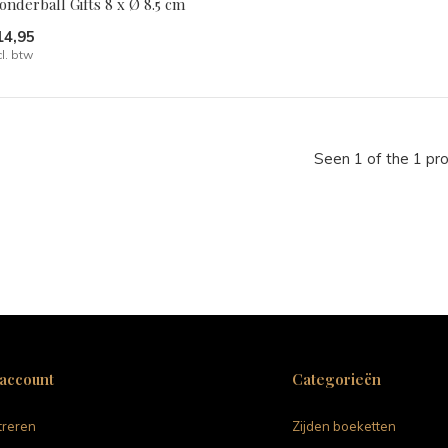
nderball Gifts 8 x Ø 8.5 cm
14,95
cl. btw
Seen 1 of the 1 pr
 account
Categorieën
treren
Zijden boeketten