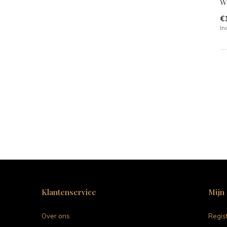
Wo
€
In
Klantenservice
Mijn
Over ons
Regis