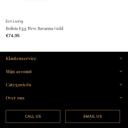
Ecri Living
Bolivia Egg New Savanna Gold
€74,95
Klantenservice
Mijn account
Categorieën
Over ons
CALL US
EMAIL US