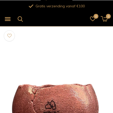
Verse bloemen voor 12.00 uur besteld vandaag no
0
0