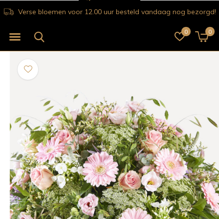
Verse bloemen voor 12.00 uur besteld vandaag nog bezorgd!
0
0