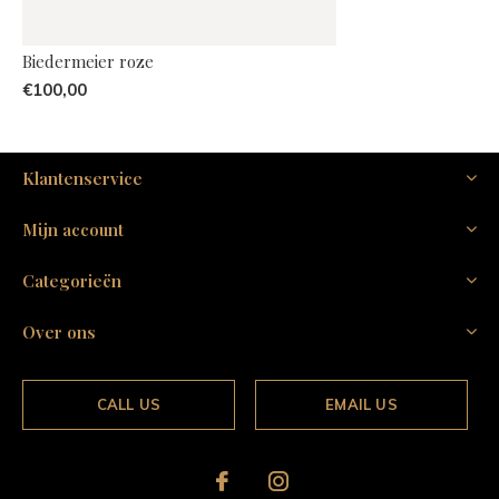
Biedermeier roze
€100,00
Klantenservice
Mijn account
Categorieën
Over ons
CALL US
EMAIL US