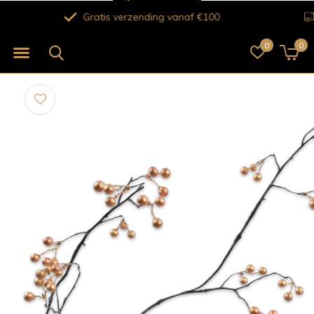
Verse bloemen voor 12.00 uur besteld vandaag nog bezo
0
0