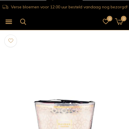
Verse bloemen voor 12.00 uur besteld vandaag nog bezorgd!
0
0