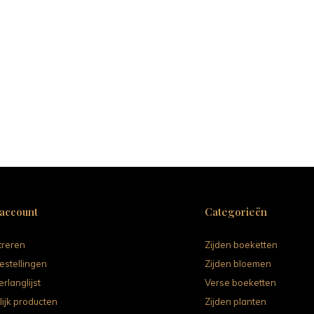
 account
Categorieën
treren
Zijden boeketten
estellingen
Zijden bloemen
erlanglijst
Verse boeketten
lijk producten
Zijden planten