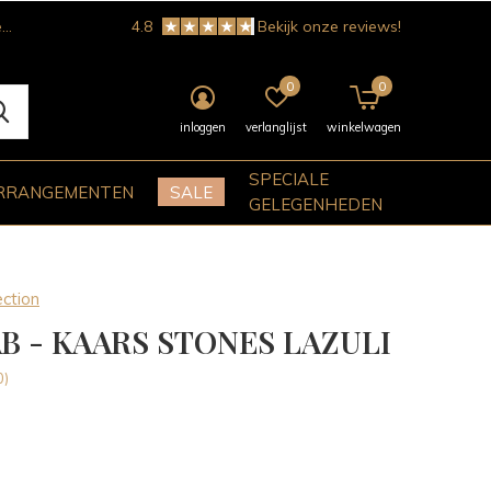
!
4.8
Bekijk onze reviews!
0
0
inloggen
verlanglijst
winkelwagen
SPECIALE
RRANGEMENTEN
SALE
GELEGENHEDEN
ction
B - KAARS STONES LAZULI
0)