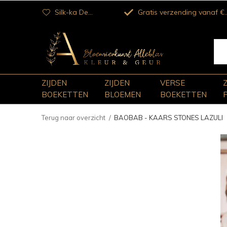
Silk-ka Dealer
Gratis verzending vanaf €100
ZIJDEN
ZIJDEN
VERSE
BOEKETTEN
BLOEMEN
BOEKETTEN
Terug naar overzicht
BAOBAB - KAARS STONES LAZULI