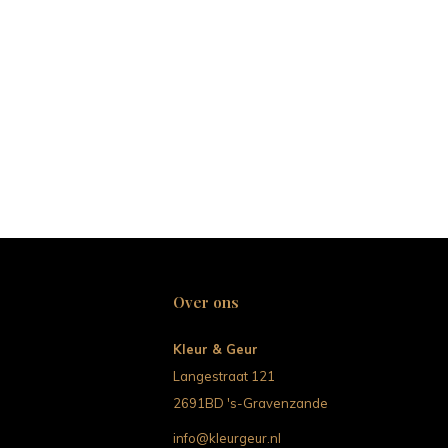
Over ons
Kleur & Geur
Langestraat 121
2691BD 's-Gravenzande
info@kleurgeur.nl