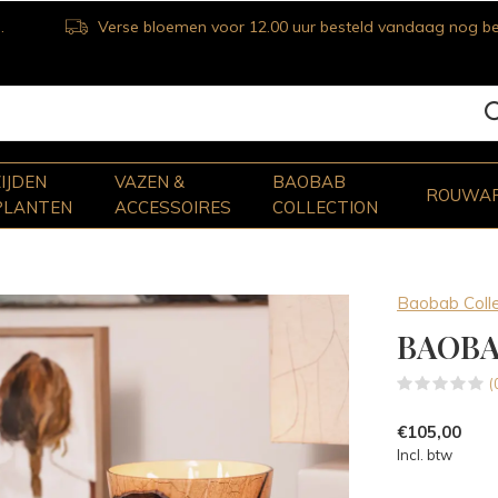
Verse bloemen voor 12.00 uur besteld vandaag nog bezorgd
ZIJDEN
VAZEN &
BAOBAB
ROUWA
PLANTEN
ACCESSOIRES
COLLECTION
Baobab Colle
BAOBA
(
€105,00
Incl. btw