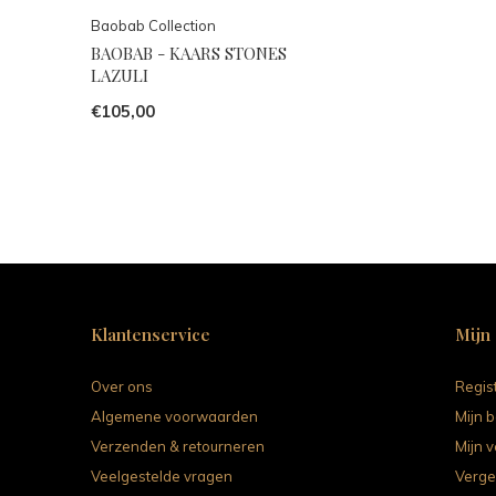
Baobab Collection
BAOBAB - KAARS STONES
LAZULI
€105,00
Klantenservice
Mijn
Over ons
Regis
Algemene voorwaarden
Mijn b
Verzenden & retourneren
Mijn v
Veelgestelde vragen
Verge