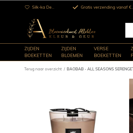
Silk-ka Dealer
Gratis verzending vanaf €100
ZIJDEN
ZIJDEN
VERSE
BOEKETTEN
BLOEMEN
BOEKETTEN
Terug naar overzicht
BAOBAB - ALL SEASONS SERENGET