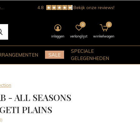
!
4.8
Bekijk onze reviews!
0
0
inloggen
verlanglijst
winkelwagen
SPECIALE
RRANGEMENTEN
SALE
GELEGENHEDEN
ction
B - ALL SEASONS
GETI PLAINS
0)