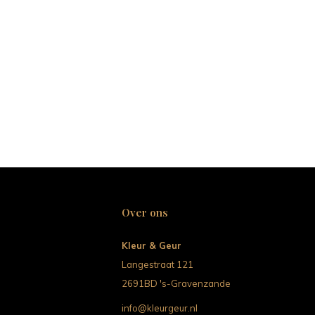
Over ons
Kleur & Geur
Langestraat 121
2691BD 's-Gravenzande
info@kleurgeur.nl