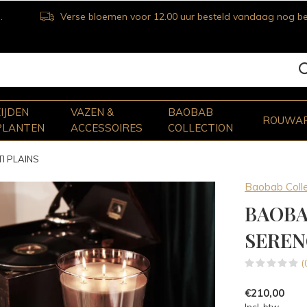
Verse bloemen voor 12.00 uur besteld vandaag nog bezorgd
ZIJDEN
VAZEN &
BAOBAB
ROUWA
PLANTEN
ACCESSOIRES
COLLECTION
I PLAINS
Baobab Colle
BAOBA
SEREN
(
€210,00