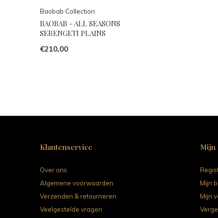
Baobab Collection
BAOBAB - ALL SEASONS
SERENGETI PLAINS
€210,00
Klantenservice
Mijn
Over ons
Regis
Algemene voorwaarden
Mijn b
Verzenden & retourneren
Mijn v
Veelgestelde vragen
Verge