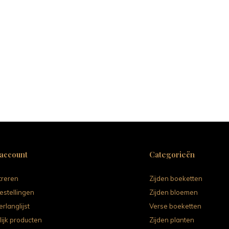
 account
Categorieën
treren
Zijden boeketten
estellingen
Zijden bloemen
erlanglijst
Verse boeketten
lijk producten
Zijden planten