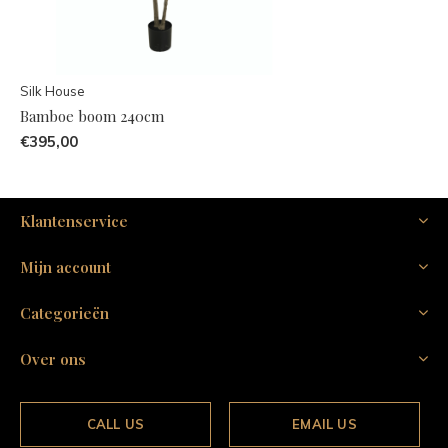
Silk House
Bamboe boom 240cm
€395,00
Klantenservice
Mijn account
Categorieën
Over ons
CALL US
EMAIL US