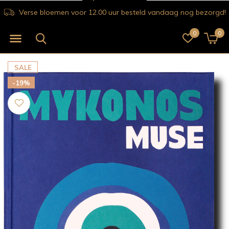
Verse bloemen voor 12.00 uur besteld vandaag nog bezorgd!
0
0
SALE
-19%