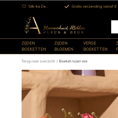
Silk-ka Dealer
Gratis verzending vanaf €100
ZIJDEN
ZIJDEN
VERSE
BOEKETTEN
BLOEMEN
BOEKETTEN
Terug naar overzicht
Boeket rozen mix