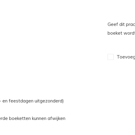
Geef dit prac
boeket wordt
Toevoege
n- en feestdagen uitgezonderd)
erde boeketten kunnen afwijken