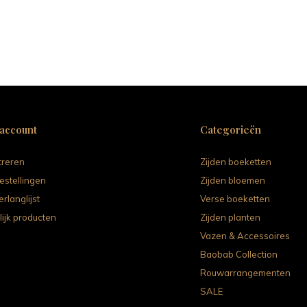
 account
Categorieën
treren
Zijden boeketten
estellingen
Zijden bloemen
erlanglijst
Verse boeketten
lijk producten
Zijden planten
Vazen & Accessoires
Baobab Collection
Rouwarrangementen
SALE