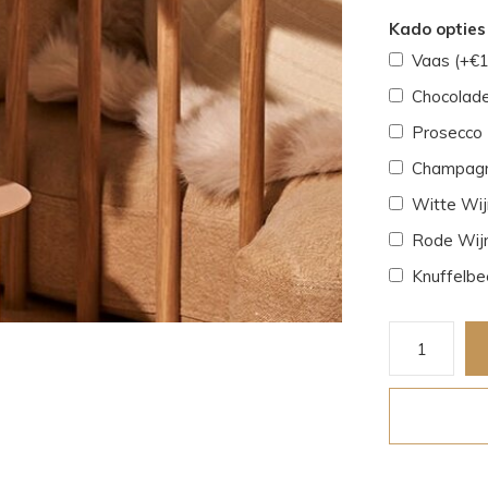
Kado opties 
Vaas (+€1
Chocolade
Prosecco 
Champagn
Witte Wijn
Rode Wijn
Knuffelbe