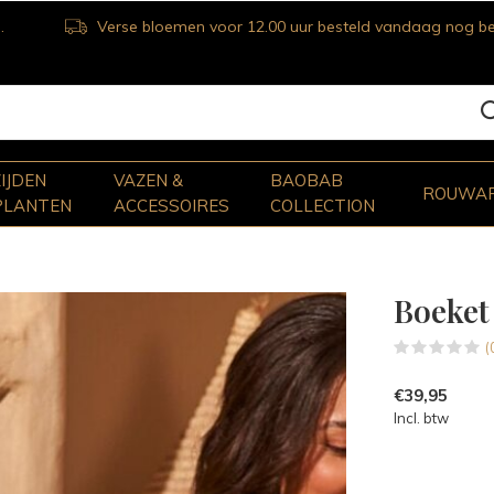
Verse bloemen voor 12.00 uur besteld vandaag nog bezorgd
ZIJDEN
VAZEN &
BAOBAB
ROUWA
PLANTEN
ACCESSOIRES
COLLECTION
Boeket
(
€39,95
Incl. btw