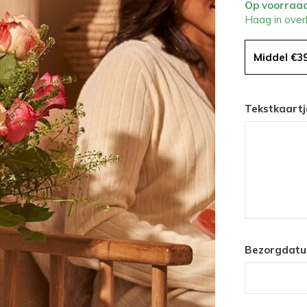
Op voorraa
Haag in over
Middel €3
Tekstkaartj
Bezorgdatu