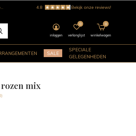
!
4.8
Bekijk onze reviews!
0
0
inloggen
verlanglijst
winkelwagen
SPECIALE
RRANGEMENTEN
SALE
GELEGENHEDEN
 rozen mix
0)