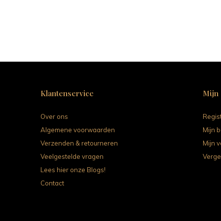
Klantenservice
Mijn
Over ons
Regis
Algemene voorwaarden
Mijn b
Verzenden & retourneren
Mijn v
Veelgestelde vragen
Verge
Lees hier onze Blogs!
Contact