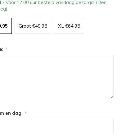
d
- Voor 12.00 uur besteld vandaag bezorgd! (Den
leg)
9,95
Groot €49,95
XL €64,95
e:
*
m en dag:
*