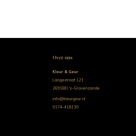
Over ons
Kleur & Geur
Langestraat 121
2691BD 's-Gravenzande
info@kleurgeur.nl
0174-418130