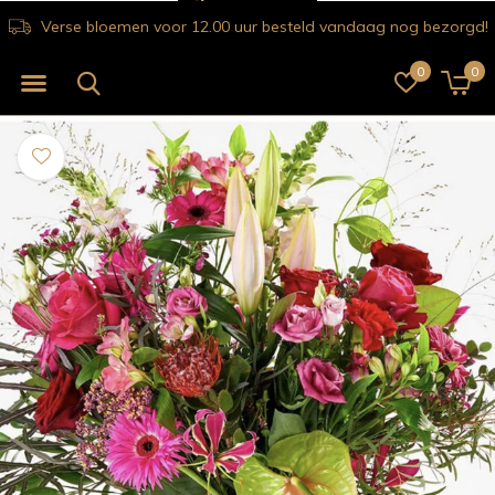
Verse bloemen voor 12.00 uur besteld vandaag nog bezorgd!
0
0